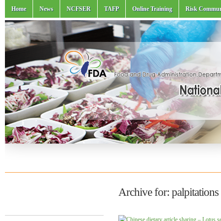
Home
News
NCFSER
TAFP
Online Training
Risk Commun
Archive for: palpitations