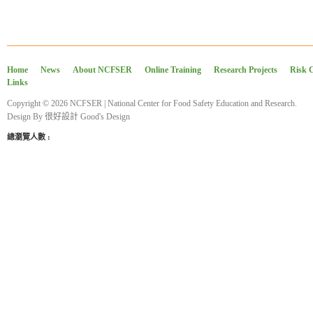
Home
News
About NCFSER
Online Training
Research Projects
Risk 
Links
Copyright © 2026 NCFSER | National Center for Food Safety Education and Research.
Design By
很好設計 Good's Design
總瀏覽人數 :