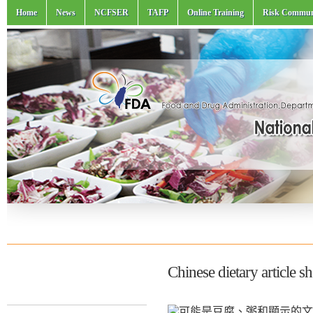
Home
News
NCFSER
TAFP
Online Training
Risk Commun
Chinese dietary article s