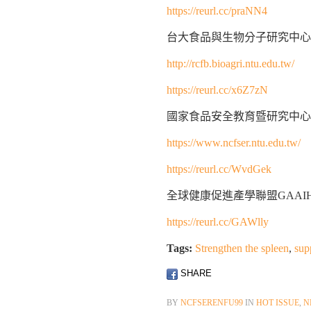
https://reurl.cc/praNN4
台大食品與生物分子研究中心
http://rcfb.bioagri.ntu.edu.tw/
https://reurl.cc/x6Z7zN
國家食品安全教育暨研究中心
https://www.ncfser.ntu.edu.tw/
https://reurl.cc/WvdGek
全球健康促進產學聯盟GAAI
https://reurl.cc/GAWlly
Tags:
Strengthen the spleen
,
sup
SHARE
BY
NCFSERENFU99
IN
HOT ISSUE
,
N