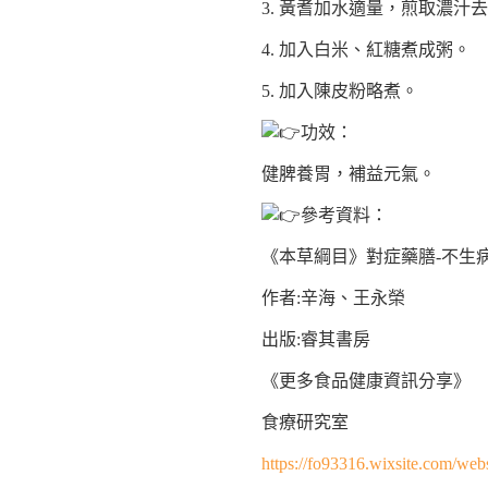
3. 黃耆加水適量，煎取濃汁
4. 加入白米、紅糖煮成粥。
5. 加入陳皮粉略煮。
功效：
健脾養胃，補益元氣。
參考資料：
《本草綱目》對症藥膳-不生
作者:辛海、王永榮
出版:睿其書房
《更多食品健康資訊分享》
食療研究室
https://fo93316.wixsite.com/webs