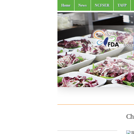
Home
News
NCFSER
TAFP
Chi