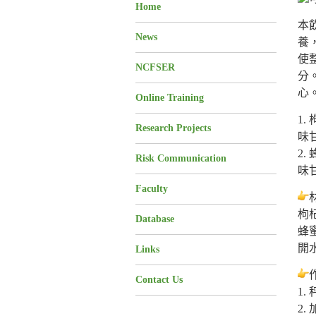
Home
本
News
養
使
NCFSER
分
心
Online Training
1.
Research Projects
味
2.
Risk Communication
味
Faculty
枸
Database
蜂
開水
Links
Contact Us
1.
2.