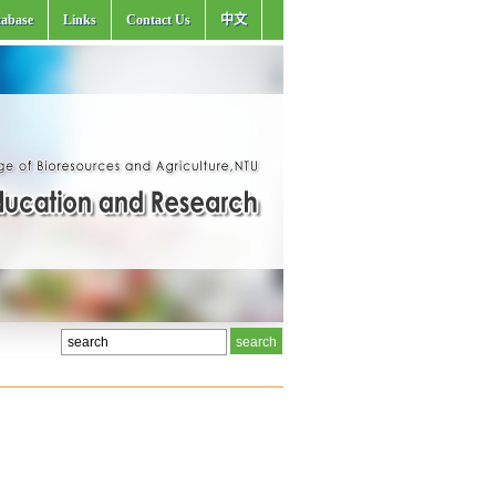
abase
Links
Contact Us
中文