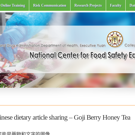
Online Training
Risk Communication
Research Projects
Faculty
Dat
nese dietary article sharing – Goji Berry Honey Tea