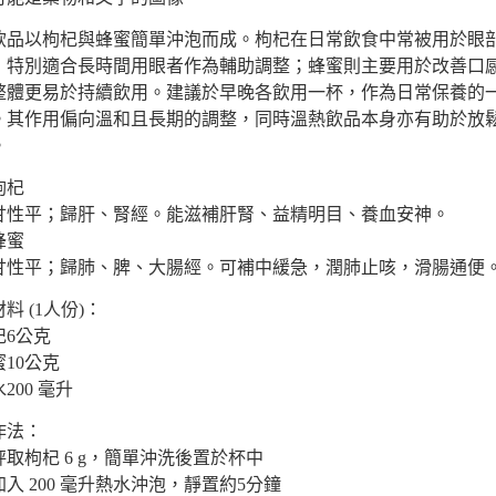
飲品以枸杞與蜂蜜簡單沖泡而成。枸杞在日常飲食中常被用於眼
，特別適合長時間用眼者作為輔助調整；蜂蜜則主要用於改善口
整體更易於持續飲用。建議於早晚各飲用一杯，作為日常保養的
。其作用偏向溫和且長期的調整，同時溫熱飲品本身亦有助於放
。
 枸杞
甘性平；歸肝、腎經。能滋補肝腎、益精明目、養血安神。
 蜂蜜
甘性平；歸肺、脾、大腸經。可補中緩急，潤肺止咳，滑腸通便
材料 (1人份)：
杞6公克
蜜10公克
200 毫升
作法：
 秤取枸杞 6 g，簡單沖洗後置於杯中
 加入 200 毫升熱水沖泡，靜置約5分鐘