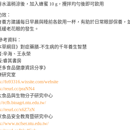
. 待水溫稍涼後，加入蜂蜜 10 g，攪拌均勻後即可飲用
功效：
食養方建議每日早晨與睡前各飲用一杯，有助於日常眼部保養，
延緩老花眼的發生。
參考資料：
本草綱目》對症藥膳-不生病的千年養生智慧
者:辛海、王永榮
版:睿其書房
更多食品健康資訊分享》
療研究室
s://fo93316.wixsite.com/website
s://reurl.cc/praNN4
大食品與生物分子研究中心
://rcfb.bioagri.ntu.edu.tw/
s://reurl.cc/x6Z7zN
家食品安全教育暨研究中心
s://www.ncfser.ntu.edu.tw/