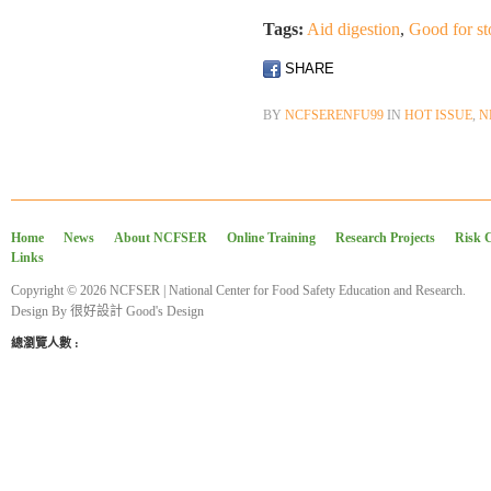
Tags:
Aid digestion
,
Good for s
SHARE
BY
NCFSERENFU99
IN
HOT ISSUE
,
N
Home
News
About NCFSER
Online Training
Research Projects
Risk 
Links
Copyright © 2026 NCFSER | National Center for Food Safety Education and Research.
Design By
很好設計 Good's Design
總瀏覽人數 :