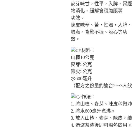
麥芽味甘，性平，入脾、胃經
物消化、緩解食積腹脹等
功效。
陳皮味辛、苦，性溫，入脾、
脹滿、食慾不振、噁心等功
效。
材料：
山楂10公克
麥芽5公克
陳皮5公克
水600毫升
（配方之份量約適合2～3人
作法：
1. 將山楂、麥芽、陳皮稍微
2. 將水600毫升煮沸。
3. 放入山楂、麥芽、陳皮，續
4. 過濾茶渣後即可溫熱飲用。