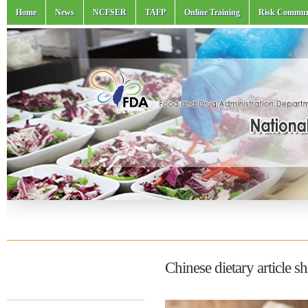
Home
News
NCFSER
TAFP
Online Training
Risk Commun
Chinese dietary article 