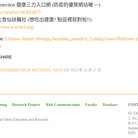
rotection 健康三力入口網 (防疫的優質網站喔~~)
ps://reurl.cc/WXEQ75
食仙扶輪社 (想吃出健康? 點這裡就對啦!!)
p://www.rctwf.org/
s:
Chinese dietary therapy
,
hepatitis
,
jaundice
,
Lalang Grass Rhizome 
p
HARE
NCFSERENFU99
IN
HOT ISSUE
,
NEWS
ON
2022 年 10 月 17 日
ining
Research Projects
Risk Communication
Faculty
Database
CONT
02-33
1, Sec
d Safety Education and Research.
R.O.C
Instit
NTU