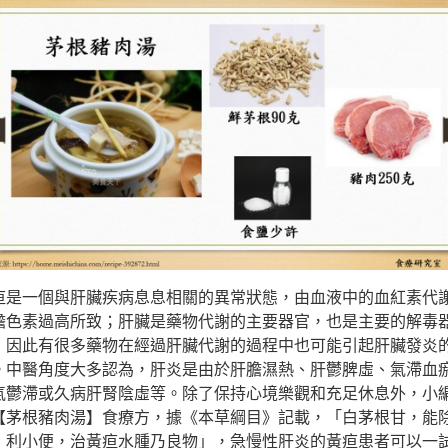
疸是一個與肝臟疾病息息相關的異常狀態，由血液中的血紅素代
膽色素過高所致；肝臟是藥物代謝的主要器官，也是主要的解毒
，因此有很多藥物在經過肝臟代謝的過程中也可能引起肝臟發炎
。中醫角度大多認為，肝炎是由於肝膽濕熱、肝鬱脾虛、氣滯血
氣鬱滯或久病肝腎陰虛等。除了保持心境樂觀和充足休息外，小
【茅根豬肉湯】食療方，據《本草綱目》記載，「白茅根甘，能
，利小便，治黃疸水腫乃良物」，急慢性肝炎的黃疸患者可以一