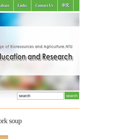
abase
Links
Contact Us
中文
ork soup