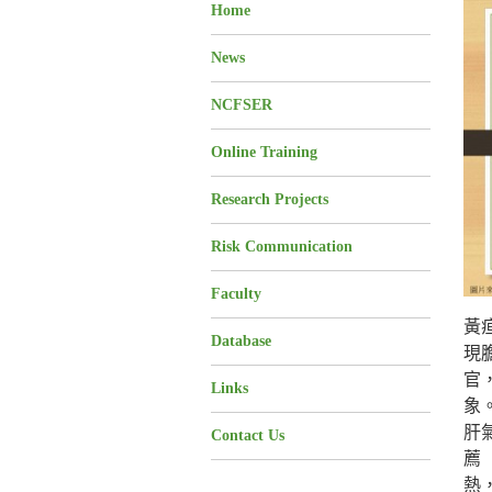
Home
News
NCFSER
Online Training
Research Projects
Risk Communication
Faculty
黃
Database
現
官
Links
象
肝
Contact Us
薦
熱