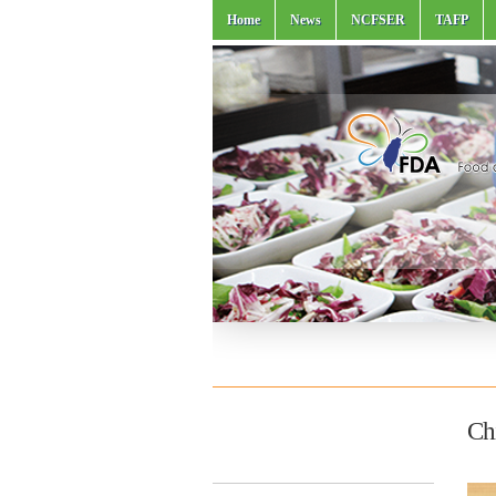
Home
News
NCFSER
TAFP
Ch