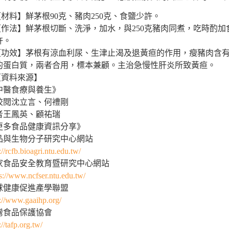
.【材料】鮮茅根90克、豬肉250克、食鹽少許。
.【作法】鮮茅根切斷、洗淨，加水，與250克豬肉同煮，吃時酌加
許。
.【功效】茅根有涼血利尿、生津止渴及退黃疸的作用，瘦豬肉含
的蛋白質，兩者合用，標本兼顧。主治急慢性肝炎所致黃疸。
.【資料來源】
中醫食療與養生》
校閱沈立言、何禮剛
者王鳳英、顧祐瑞
更多食品健康資訊分享》
品與生物分子研究中心網站
://rcfb.bioagri.ntu.edu.tw/
家食品安全教育暨研究中心網站
s://www.ncfser.ntu.edu.tw/
球健康促進產學聯盟
p://www.gaaihp.org/
灣食品保護協會
://tafp.org.tw/