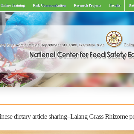
Online Training
Risk Communication
Research Projects
Faculty
Dat
inese dietary article sharing–Lalang Grass Rhizome p