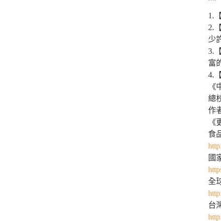
1
2
少
3
富
4
《
總
作
《
食
http
國
http
全
htt
台
http