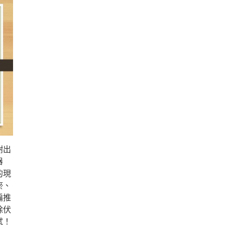
謝出
器
的現
瘀、
編推
除伏
試！