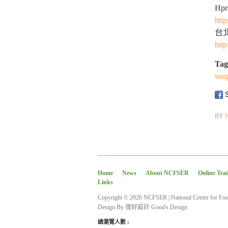
Hp
htt
台北
htt
Tag
sou
S
BY
Home
News
About NCFSER
Online Tra
Links
Copyright © 2026 NCFSER | National Center for Foo
Design By
很好設計 Good's Design
總瀏覽人數 :