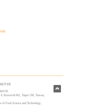
pork
ACT US
664130
, 4, Roosevelt Rd., Taipei 106, Taiwan,
ute of Food Science and Technology,