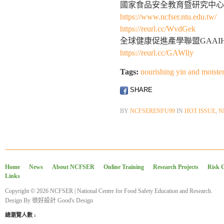
國家食品安全教育暨研究中心
https://www.ncfser.ntu.edu.tw/
https://reurl.cc/WvdGek
全球健康促進產學聯盟GAAI
https://reurl.cc/GAWlly
Tags:
nourishing yin and moiste
SHARE
BY
NCFSERENFU99
IN
HOT ISSUE
,
N
Home
News
About NCFSER
Online Training
Research Projects
Risk 
Links
Copyright © 2026 NCFSER | National Center for Food Safety Education and Research.
Design By
很好設計 Good's Design
總瀏覽人數 :