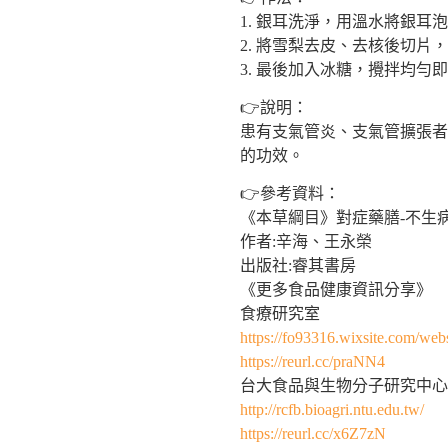
1. 銀耳洗淨，用溫水將銀耳
2. 將雪梨去皮、去核後切片
3. 最後加入冰糖，攪拌均勻
👉說明：
患有支氣管炎、支氣管擴張者
的功效。
👉參考資料：
《本草綱目》對症藥膳-不生
作者:辛海、王永榮
出版社:睿其書房
《更多食品健康資訊分享》
食療研究室
https://fo93316.wixsite.com/webs
https://reurl.cc/praNN4
台大食品與生物分子研究中心
http://rcfb.bioagri.ntu.edu.tw/
https://reurl.cc/x6Z7zN