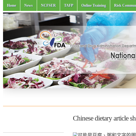
Home
News
NCFSER
TAFP
Online Training
Risk Commun
Chinese dietary article 