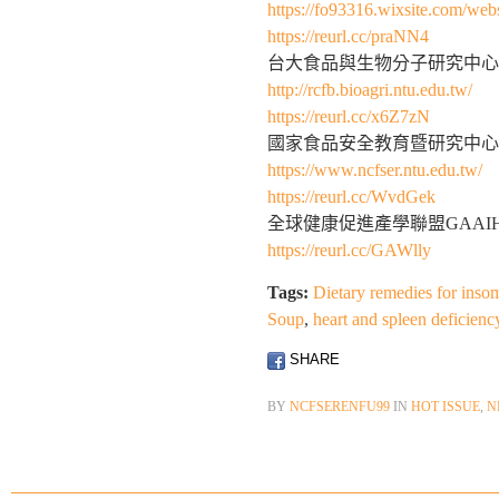
https://fo93316.wixsite.com/webs
https://reurl.cc/praNN4
台大食品與生物分子研究中心
http://rcfb.bioagri.ntu.edu.tw/
https://reurl.cc/x6Z7zN
國家食品安全教育暨研究中心
https://www.ncfser.ntu.edu.tw/
https://reurl.cc/WvdGek
全球健康促進產學聯盟GAAI
https://reurl.cc/GAWlly
Tags:
Dietary remedies for inso
Soup
,
heart and spleen deficienc
SHARE
BY
NCFSERENFU99
IN
HOT ISSUE
,
N