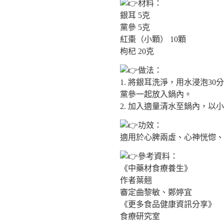
材料：
銀耳 5克
黨參 5克
紅棗（小顆） 10顆
枸杞 20克
做法：
1. 將銀耳洗淨，用水浸泡3
黨參一起放入鍋內。
2. 加入適量清水至鍋內，以
功效：
適用於心脾兩虛、心神恍惚、
參考資料：
《中藥材食療養生》
作者葉翹
審定曲黎敏、鄭婷宜
《更多食品健康資訊分享》
食療研究室