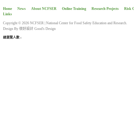
Home
News
About NCFSER
Online Training
Research Projects
Risk 
Links
Copyright © 2026 NCFSER | National Center for Food Safety Education and Research.
Design By
很好設計 Good's Design
總瀏覽人數 :