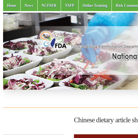
Home
News
NCFSER
TAFP
Online Training
Risk Commun
Chinese dietary article 