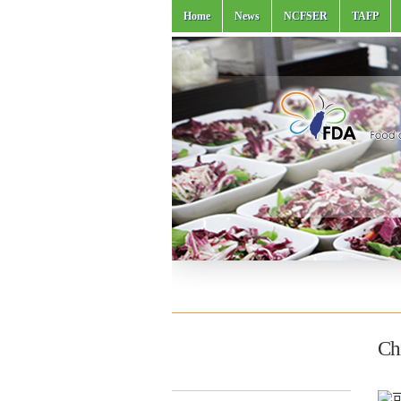
Home
News
NCFSER
TAFP
Chi