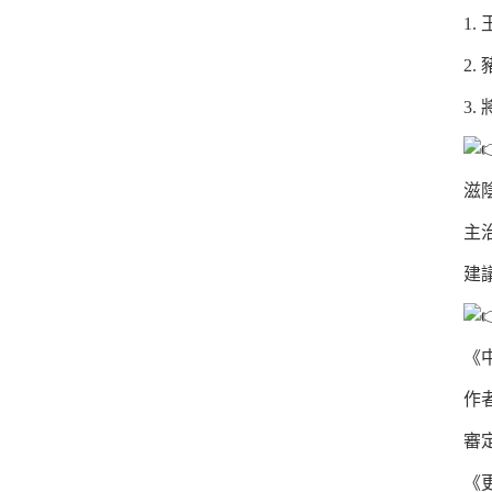
1.
2
3
滋
主
建
《
作
審
《