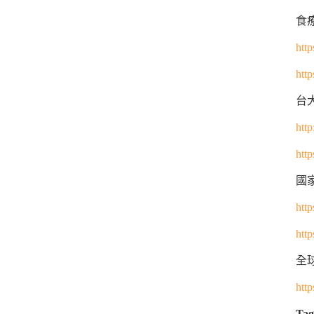
食
http
http
台
http
http
國
http
htt
全
http
Tag