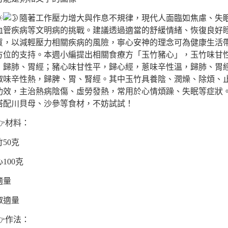
隨著工作壓力增大與作息不規律，現代人面臨如焦慮、失
血管疾病等文明病的挑戰。建議透過適當的舒緩情緒、恢復良好
質，以減輕壓力相關疾病的風險，寧心安神的理念可為健康生活
方位的支持。本週小編提出相關食療方「玉竹豬心」，玉竹味甘
，歸肺、胃經；豬心味甘性平，歸心經，蔥味辛性溫，歸肺、胃
椒味辛性熱，歸脾、胃、腎經。其中玉竹具養陰、潤燥、除煩、
功效，主治熱病陰傷、虛勞發熱，常用於心情煩躁、失眠等症狀
搭配川貝母、沙參等食材，不妨試試！
材料：
50克
100克
適量
椒適量
作法：