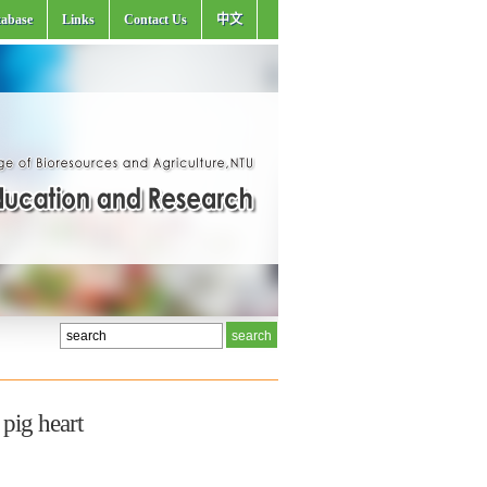
abase
Links
Contact Us
中文
pig heart