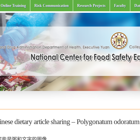
Online Training
Risk Communication
Research Projects
Faculty
Dat
nese dietary article sharing – Polygonatum odoratum 