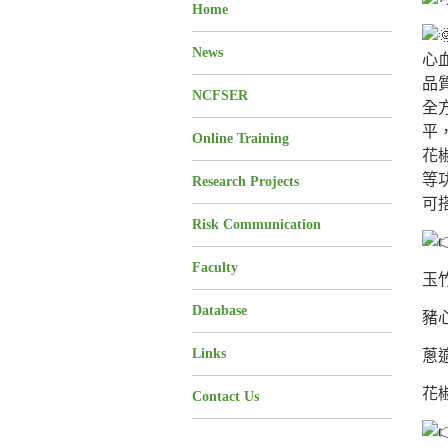
Home
News
心
品
NCFSER
全
平
Online Training
花
等
Research Projects
可
Risk Communication
Faculty
玉竹
Database
豬心
Links
蔥
花
Contact Us