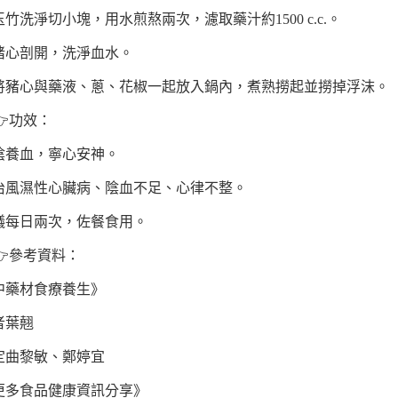
 玉竹洗淨切小塊，用水煎熬兩次，濾取藥汁約1500 c.c.。
. 豬心剖開，洗淨血水。
. 將豬心與藥液、蔥、花椒一起放入鍋內，煮熟撈起並撈掉浮沫。
功效：
陰養血，寧心安神。
治風濕性心臟病、陰血不足、心律不整。
議每日兩次，佐餐食用。
參考資料：
中藥材食療養生》
者葉翹
定曲黎敏、鄭婷宜
更多食品健康資訊分享》